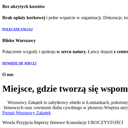
Bez ukrytych kosztów
Brak opłaty korkowej
i pełne wsparcie w organizacji. Dekoracje, to
POLECANE USŁUGI
Blisko Warszawy
Połączenie wygody i spokoju
w sercu natury.
Łatwy dojazd
z cent
DOWIEDZ SIĘ WIĘCEJ
O nas
Miejsce, gdzie tworzą się wspom
Wrzosowy Zakątek to zabytkowy obiekt w Łomiankach, położony t
firmowych oraz ceremonii ślubu cywilnego w plenerze.Wnętrza utrzy
Poznaj Wrzosowy Zakątek
Wesela
Przyjęcia
Imprezy firmowe
Konsolacje
UROCZYSTOŚCI