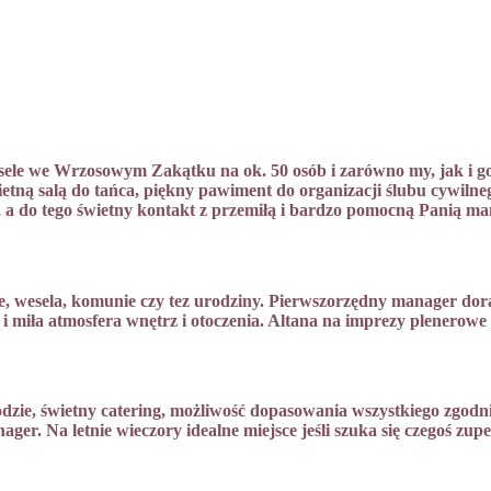
le we Wrzosowym Zakątku na ok. 50 osób i zarówno my, jak i goś
tną salą do tańca, piękny pawiment do organizacji ślubu cywiln
e, a do tego świetny kontakt z przemiłą i bardzo pomocną Panią ma
 wesela, komunie czy tez urodziny. Pierwszorzędny manager doradzi
 i miła atmosfera wnętrz i otoczenia. Altana na imprezy plenerowe
ie, świetny catering, możliwość dopasowania wszystkiego zgodnie
ger. Na letnie wieczory idealne miejsce jeśli szuka się czegoś zupe