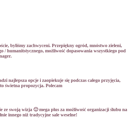
cie, byliśmy zachwyceni. Przepiękny ogród, mnóstwo zieleni,
ego / humanitstycznego, możliwość dopasowania wszystkiego pod
nager.
 najlepsza opcje i zaopiekuje się podczas całego przyjęcia,
 to świetna propozycja. Polecam
 ze swoją wizja 🙂 mega plus za możliwość organizacji ślubu na
łnie innego niż tradycyjne sale weselne!