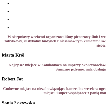
W sierpniowy weekend organizowaliśmy plenerowy ślub i wese
zabytkowy, rustykalny budynek z niesamowitym klimatem i świe
siebi
Marta Król
Najlepsze miejsce w Łomiankach na imprezy okolicznościowe,
Smaczne jedzenie, miła obsługa
Robert Jot
Cudowne miejsce na niezobowiązujące kameralne wesele w ogrodz
miejscu i super współpracę z panią mana
Sonia Łoszewska